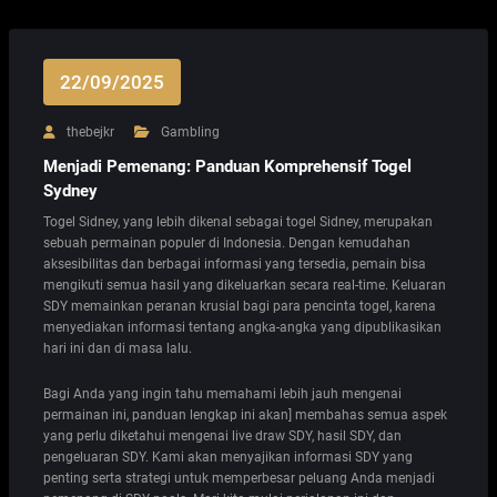
22/09/2025
thebejkr
Gambling
Menjadi Pemenang: Panduan Komprehensif Togel
Sydney
Togel Sidney, yang lebih dikenal sebagai togel Sidney, merupakan
sebuah permainan populer di Indonesia. Dengan kemudahan
aksesibilitas dan berbagai informasi yang tersedia, pemain bisa
mengikuti semua hasil yang dikeluarkan secara real-time. Keluaran
SDY memainkan peranan krusial bagi para pencinta togel, karena
menyediakan informasi tentang angka-angka yang dipublikasikan
hari ini dan di masa lalu.
Bagi Anda yang ingin tahu memahami lebih jauh mengenai
permainan ini, panduan lengkap ini akan] membahas semua aspek
yang perlu diketahui mengenai live draw SDY, hasil SDY, dan
pengeluaran SDY. Kami akan menyajikan informasi SDY yang
penting serta strategi untuk memperbesar peluang Anda menjadi