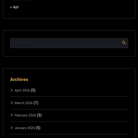
« Apr
Archives
(5)
April 2026
(7)
March 2026
(5)
February 2026
(5)
January 2026