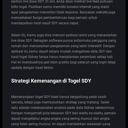
section live draw SDY. Di sini, Anda akan melihat live feed putusan
lotto togel. Pastikan kamu memiliki koneksi internet yang stabil
agar pengalaman menonton tidak terputus. Banyakan website juga
menyediakan fungsi pemberitahuan bagi pemain untuk
mendapatkan hasil result SDY secara cepat.
Selain itu, Kamu juga bisa mencari aplikasi resmi yang menawarkan
live draw SDY. Sebagian software punya antarmuka pengguna yang
ramah dan menawarkan pengalaman yang lebih interaktif. Dengan
aplikasi ini, kamu dapat secara mudah mengakses data SDY dan
hasil togel Sidney tanpa harus menjalankan peramban setiap kali.
Hal ini membuatnya jadi lebih praktis bagi petaruh yang ingin tetap
update dengan hasil terkini.
Strategi Kemenangan di Togel SDY
Memenangkan togel SDY tidak hanya bergantung pada nasib
semata, tetapi juga membutuhkan strategi yang matang. Salah
satu adalah melaksanakan analisis pada data Sidney sebelumnya.
Dengan mengamati pola keluaran SDY dari waktu ke waktu, pemain
dapat mengetahui angka-angka yang sering muncul dan angka
yang tidak sering muncul. Ini dapat memberikan wawasan yang