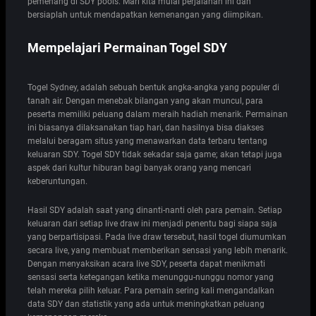
pemenang di SDY pools. Mari kita mulai perjalanan ini dan
bersiaplah untuk mendapatkan kemenangan yang diimpikan.
Mempelajari Permainan Togel SDY
Togel Sydney, adalah sebuah bentuk angka-angka yang populer di
tanah air. Dengan menebak bilangan yang akan muncul, para
peserta memiliki peluang dalam meraih hadiah menarik. Permainan
ini biasanya dilaksanakan tiap hari, dan hasilnya bisa diakses
melalui beragam situs yang menawarkan data terbaru tentang
keluaran SDY. Togel SDY tidak sekadar saja game; akan tetapi juga
aspek dari kultur hiburan bagi banyak orang yang mencari
keberuntungan.
Hasil SDY adalah saat yang dinanti-nanti oleh para pemain. Setiap
keluaran dari setiap live draw ini menjadi penentu bagi siapa saja
yang berpartisipasi. Pada live draw tersebut, hasil togel diumumkan
secara live, yang membuat memberikan sensasi yang lebih menarik.
Dengan menyaksikan acara live SDY, peserta dapat menikmati
sensasi serta ketegangan ketika menunggu-nunggu nomor yang
telah mereka pilih keluar. Para pemain sering kali mengandalkan
data SDY dan statistik yang ada untuk meningkatkan peluang