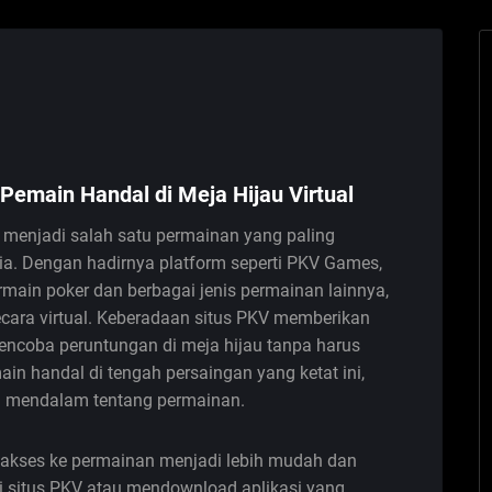
Pemain Handal di Meja Hijau Virtual
h menjadi salah satu permainan yang paling
nia. Dengan hadirnya platform seperti PKV Games,
ain poker dan berbagai jenis permainan lainnya,
cara virtual. Keberadaan situs PKV memberikan
encoba peruntungan di meja hijau tanpa harus
in handal di tengah persaingan yang ketat ini,
g mendalam tentang permainan.
 akses ke permainan menjadi lebih mudah dan
i situs PKV atau mendownload aplikasi yang