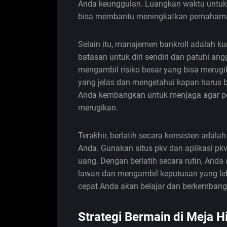
Anda keunggulan. Luangkan waktu untu
bisa membantu meningkatkan pemahaman
Selain itu, manajemen bankroll adalah k
batasan untuk diri sendiri dan patuhi an
mengambil risiko besar yang bisa merug
yang jelas dan mengetahui kapan harus b
Anda kembangkan untuk menjaga agar p
merugikan.
Terakhir, berlatih secara konsisten adal
Anda. Gunakan situs pkv dan aplikasi pkv
uang. Dengan berlatih secara rutin, 
lawan dan mengambil keputusan yang leb
cepat Anda akan belajar dan berkembang
Strategi Bermain di Meja Hi