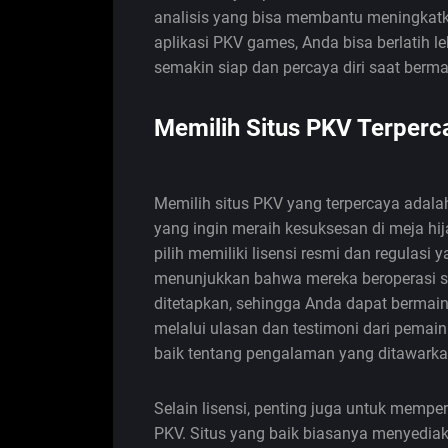
analisis yang bisa membantu meningkat
aplikasi PKV games, Anda bisa berlatih 
semakin siap dan percaya diri saat bermain
Memilih Situs PKV Terperc
Memilih situs PKV yang terpercaya adala
yang ingin meraih kesuksesan di meja hij
pilih memiliki lisensi resmi dan regulasi y
menunjukkan bahwa mereka beroperasi s
ditetapkan, sehingga Anda dapat bermain
melalui ulasan dan testimoni dari pemai
baik tentang pengalaman yang ditawarka
Selain lisensi, penting juga untuk memper
PKV. Situs yang baik biasanya menyediak