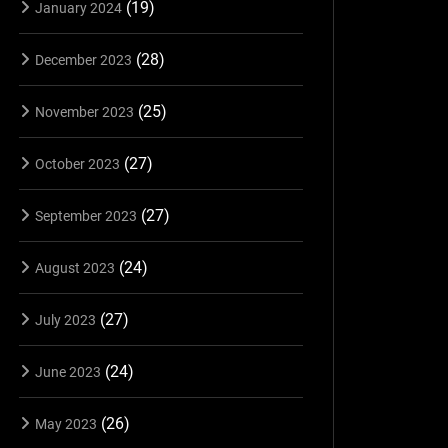
(19)
January 2024
(28)
December 2023
(25)
November 2023
(27)
October 2023
(27)
September 2023
(24)
August 2023
(27)
July 2023
(24)
June 2023
(26)
May 2023