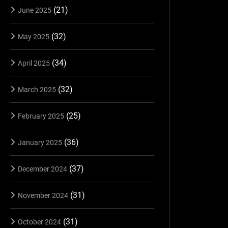
(21)
June 2025
(32)
May 2025
(34)
April 2025
(32)
March 2025
(25)
February 2025
(36)
January 2025
(37)
December 2024
(31)
November 2024
(31)
October 2024